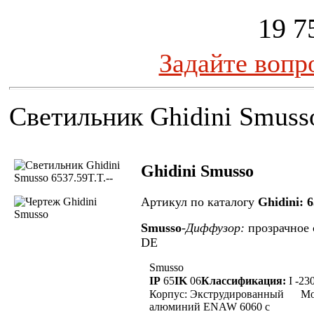
19 7
Задайте вопр
Светильник Ghidini Smuss
Ghidini Smusso
Артикул по каталогу
Ghidini: 6
Smusso
-
Диффузор:
прозрачное 
DE
Smusso
IP
65
IK
06
Классификация:
I -
23
Корпус:
Экструдированный
Мо
алюминий ENAW 6060 c