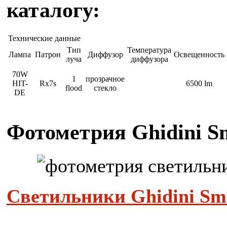
каталогу:
Технические данные
Тип
Температура
Лампа
Патрон
Диффузор
Освещенность
луча
диффузора
70W
1
прозрачное
HIT-
Rx7s
6500 lm
flood
стекло
DE
Фотометрия
Ghidini S
Светильники Ghidini Sm