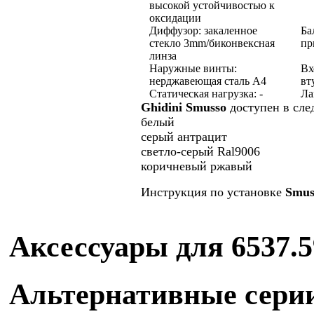
высокой устойчивостью к
оксидации
Диффузор:
закаленное
Ба
стекло 3mm/биконвексная
пр
линза
Наружные винты:
Вх
нерджавеющая сталь А4
вт
Статическая нагрузка:
-
Ла
Ghidini Smusso
доступен в сле
белый
серый антрацит
светло-серый Ral9006
коричневый ржавый
Инструкция по установке
Smus
Аксессуары для
6537.
Альтернативные сери