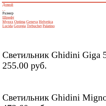
Домой
Размер
Шрифт
Mynxx
Optima
Geneva
Helvetica
Lucida
Georgia
Trebuchet
Palatino
Светильник Ghidini Giga 
255.00 руб.
Светильник Ghidini Mign