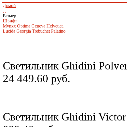
Домой
Размер
Шрифт
Mynxx
Optima
Geneva
Helvetica
Lucida
Georgia
Trebuchet
Palatino
Светильник Ghidini Polve
24 449.60 руб.
Светильник Ghidini Victo